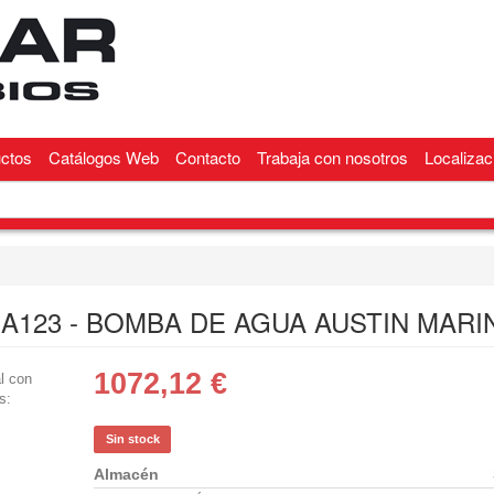
ctos
Catálogos Web
Contacto
Trabaja con nosotros
Localizac
z A123 - BOMBA DE AGUA AUSTIN MARI
1072,12
€
l con
s:
Sin stock
Almacén