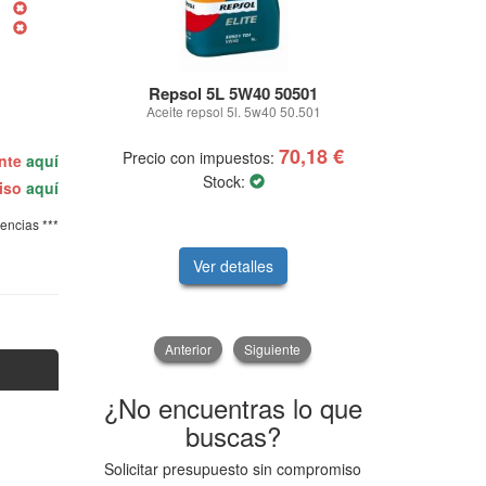
Repsol 5L 5W40 50501
Hol
Aceite repsol 5l. 5w40 50.501
CERATEC TR
A
70,18 €
Precio con impuestos:
Precio con
ente
aquí
Stock:
miso
aquí
tencias ***
Ver detalles
V
Anterior
Siguiente
¿No encuentras lo que
buscas?
Solicitar presupuesto sin compromiso