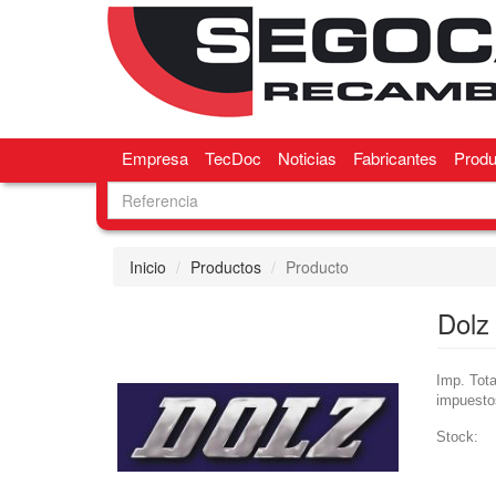
Empresa
TecDoc
Noticias
Fabricantes
Produ
Inicio
Productos
Producto
Dol
Imp. Tota
impuesto
Stock: