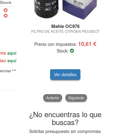
Stock
Mahle OC976
Wok
FILTRO DE ACEITE CITROEN PEUGEOT
DISCO DE F
10,61 €
Precio con impuestos:
Precio con 
Stock:
ente
aquí
50,
miso
aquí
tencias ***
Ver detalles
V
Anterior
Siguiente
¿No encuentras lo que
buscas?
Solicitar presupuesto sin compromiso