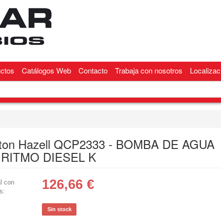
ctos
Catálogos Web
Contacto
Trabaja con nosotros
Localizac
ton Hazell QCP2333 - BOMBA DE AGUA
:RITMO DIESEL K
126,66
€
l con
s:
Sin stock