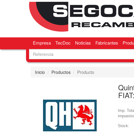
Empresa
TecDoc
Noticias
Fabricantes
Produ
Inicio
Productos
Producto
Quin
FIAT
Imp. Tota
impuesto
Stock: