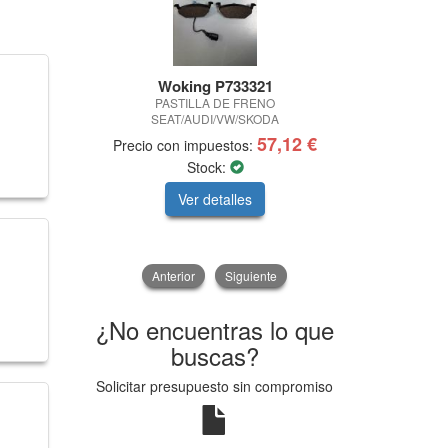
Woking P733321
Liq
PASTILLA DE FRENO
LIMPIADOR 
SEAT/AUDI/VW/SKODA
57,12 €
Precio con impuestos:
Precio con
Stock:
Ver detalles
V
Anterior
Siguiente
¿No encuentras lo que
buscas?
Solicitar presupuesto sin compromiso