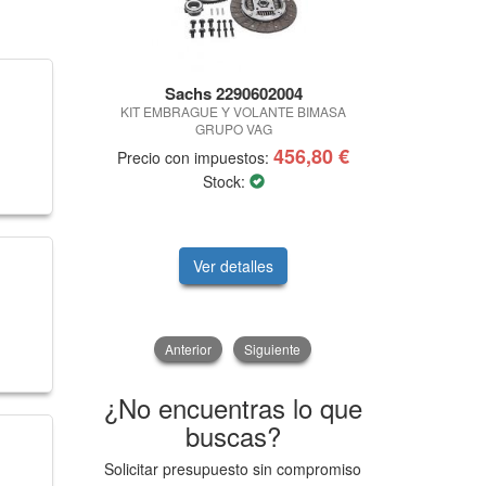
Sachs 2290602004
Wok
KIT EMBRAGUE Y VOLANTE BIMASA
DISCO DE F
GRUPO VAG
456,80 €
Precio con impuestos:
Precio con 
Stock:
50,
Ver detalles
V
Anterior
Siguiente
¿No encuentras lo que
buscas?
Solicitar presupuesto sin compromiso