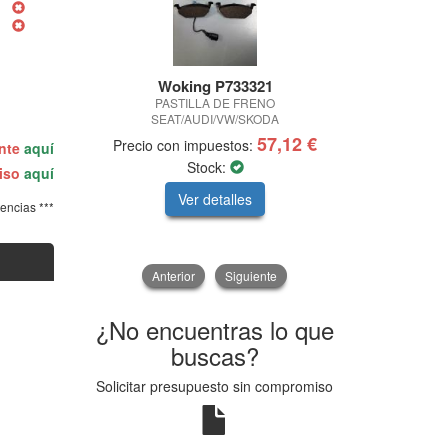
Woking P733321
Repsol
PASTILLA DE FRENO
Aceite re
SEAT/AUDI/VW/SKODA
57,12 €
Precio con impuestos:
Precio con
ente
aquí
Stock:
miso
aquí
Ver detalles
V
tencias ***
Anterior
Siguiente
¿No encuentras lo que
buscas?
Solicitar presupuesto sin compromiso