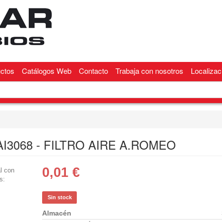
ctos
Catálogos Web
Contacto
Trabaja con nosotros
Localizac
AI3068 - FILTRO AIRE A.ROMEO
0,01
€
l con
s:
Sin stock
Almacén