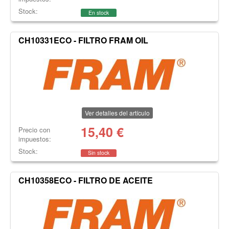
Stock:
En stock
CH10331ECO - FILTRO FRAM OIL
Ver detalles del artículo
15,40
€
Precio con
impuestos:
Stock:
Sin stock
CH10358ECO - FILTRO DE ACEITE