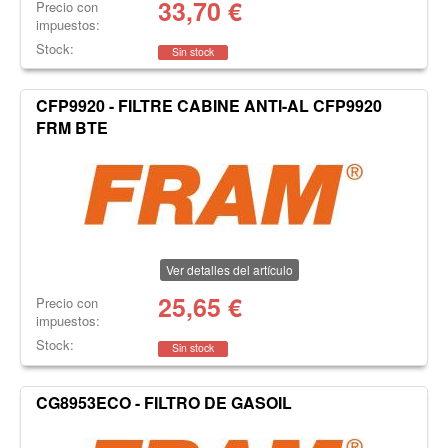
33,70
€
Precio con
impuestos:
Stock:
Sin stock
CFP9920 - FILTRE CABINE ANTI-AL CFP9920
FRM BTE
Ver detalles del artículo
25,65
€
Precio con
impuestos:
Stock:
Sin stock
CG8953ECO - FILTRO DE GASOIL