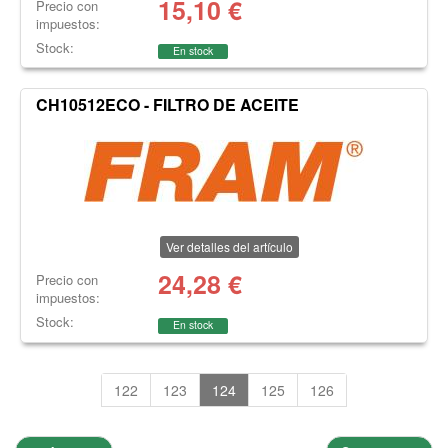
15,10
€
Precio con
impuestos:
Stock:
En stock
CH10512ECO - FILTRO DE ACEITE
Ver detalles del artículo
24,28
€
Precio con
impuestos:
Stock:
En stock
122
123
124
125
126