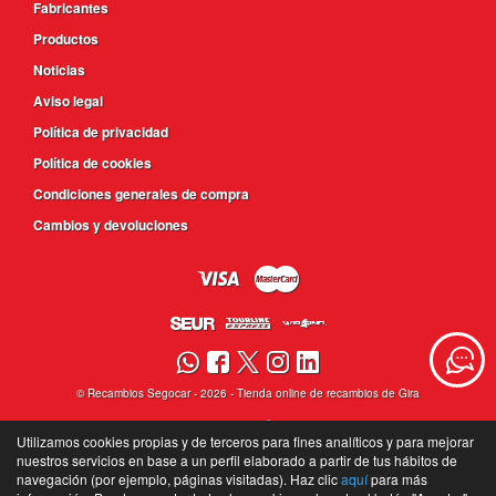
Fabricantes
Productos
Noticias
Aviso legal
Política de privacidad
Política de cookies
Condiciones generales de compra
Cambios y devoluciones
©
Recambios Segocar
- 2026 -
Tienda online de recambios de Gira
Utilizamos cookies propias y de terceros para fines analíticos y para mejorar
nuestros servicios en base a un perfil elaborado a partir de tus hábitos de
navegación (por ejemplo, páginas visitadas). Haz clic
aquí
para más