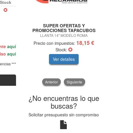
Stock
SUPER OFERTAS Y
Ma
PROMOCIONES TAPACUBOS
FILTRO 
LLANTA 14" MODELO ROMA
18,15 €
Precio con impuestos:
Precio con
ente
aquí
Stock:
miso
aquí
Ver detalles
V
tencias ***
Anterior
Siguiente
¿No encuentras lo que
buscas?
Solicitar presupuesto sin compromiso