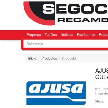
Empresa
TecDoc
Noticias
Fabricantes
Produ
Inicio
Productos
Producto
AJU
CUL
Imp. Tota
impuesto
Stock: