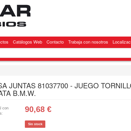
ctos
Catálogos Web
Contacto
Trabaja con nosotros
Localizac
SA JUNTAS 81037700 - JUEGO TORNIL
ATA B.M.W.
90,68
€
l con
s:
Sin stock