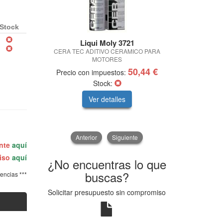
Stock
Liqui Moly 3721
CERA TEC ADITIVO CERAMICO PARA
CARRO HER
MOTORES
50,44 €
Precio con impuestos:
Precio con 
Stock:
Ver detalles
V
Anterior
Siguiente
ente
aquí
miso
aquí
¿No encuentras lo que
buscas?
tencias ***
Solicitar presupuesto sin compromiso