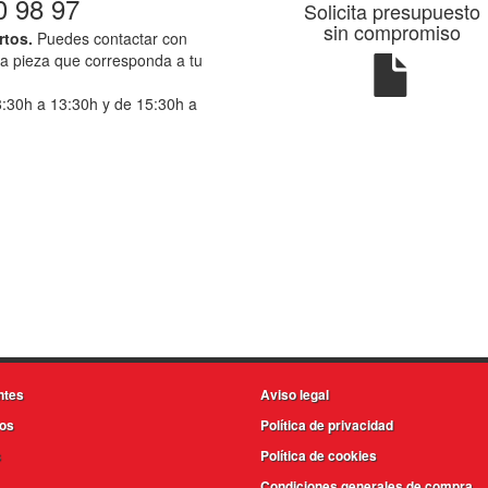
0 98 97
Solicita presupuesto
sin compromiso
rtos.
Puedes contactar con
la pieza que corresponda a tu
8:30h a 13:30h y de 15:30h a
ntes
Aviso legal
os
Política de privacidad
s
Política de cookies
Condiciones generales de compra