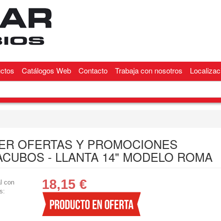
ctos
Catálogos Web
Contacto
Trabaja con nosotros
Localizac
ER OFERTAS Y PROMOCIONES
ACUBOS - LLANTA 14" MODELO ROMA
18,15
€
l con
s: