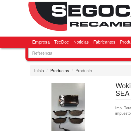
Empresa
TecDoc
Noticias
Fabricantes
Produ
Inicio
Productos
Producto
Woki
SEA
Imp. Tota
impuesto