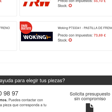
 €
Precio con impuestos:
55,10 €
Stock:
 FRENO
Woking P733341 - PASTILLA DE FRE
Precio con impuestos:
73,69 €
Stock:
ayuda para elegir tus piezas?
0 98 97
Solicita presupuesto
sin compromiso
rtos.
Puedes contactar con
la pieza que corresponda a tu