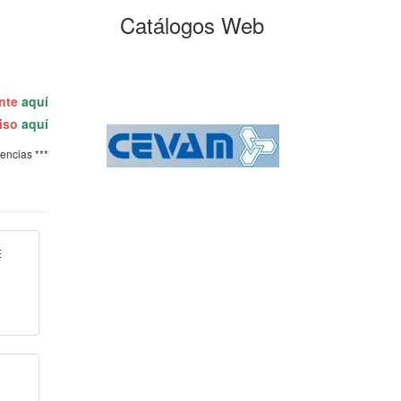
Catálogos Web
ente
aquí
miso
aquí
tencias ***
E