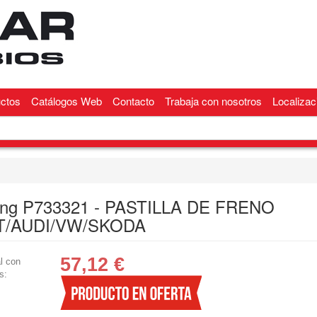
ctos
Catálogos Web
Contacto
Trabaja con nosotros
Localizac
ng P733321 - PASTILLA DE FRENO
T/AUDI/VW/SKODA
57,12
€
l con
s: