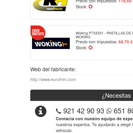
Precio con impuestos:
118,69
Stock:
Woking P733331 - PASTILLAS DE
WOKING
Precio con impuestos:
68,70 €
Stock:
Web del fabricante:
http://www.eurofren.com
¿Necesitas 
921 42 90 93
651 8
Contacta con nuestro equipo de expe
nuestros expertos. Te ayudarán a elegir 
vehículo.