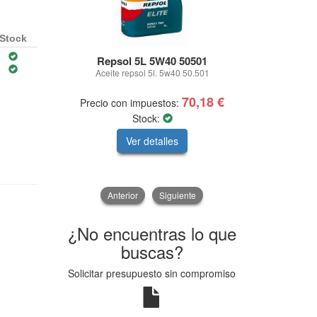
Stock
Repsol 5L 5W40 50501
Aceite repsol 5l. 5w40 50.501
CARRO HER
70,18 €
Precio con impuestos:
Precio con 
Stock:
Ver detalles
V
Anterior
Siguiente
¿No encuentras lo que
buscas?
Solicitar presupuesto sin compromiso