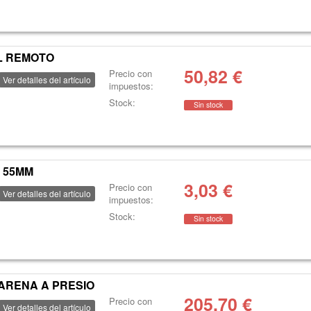
OL REMOTO
50,82
€
Precio con
Ver detalles del artículo
impuestos:
Stock:
Sin stock
6 55MM
3,03
€
Precio con
Ver detalles del artículo
impuestos:
Stock:
Sin stock
 ARENA A PRESIO
205,70
€
Precio con
Ver detalles del artículo