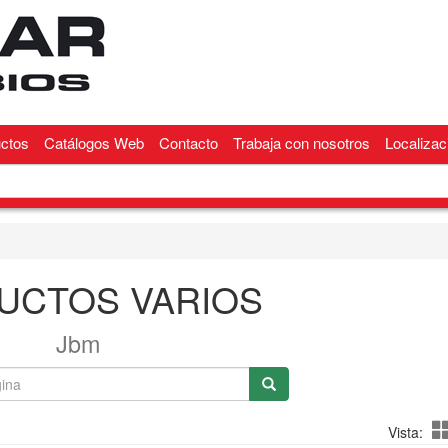
ctos
Catálogos Web
Contacto
Trabaja con nosotros
Localizac
UCTOS VARIOS
Jbm
Vista: