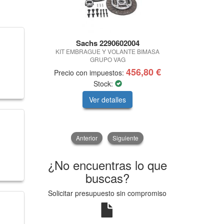
Sachs 2290602004
KIT EMBRAGUE Y VOLANTE BIMASA
CARRO HER
GRUPO VAG
456,80 €
Precio con impuestos:
Precio con 
Stock:
Ver detalles
V
Anterior
Siguiente
¿No encuentras lo que
buscas?
Solicitar presupuesto sin compromiso