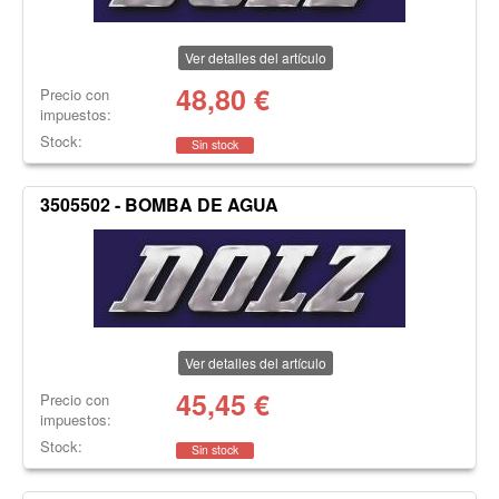
Ver detalles del artículo
48,80
€
Precio con
impuestos:
Stock:
Sin stock
3505502 - BOMBA DE AGUA
Ver detalles del artículo
45,45
€
Precio con
impuestos:
Stock:
Sin stock