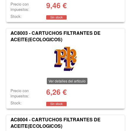
9,46
€
Precio con
impuestos:
Stock:
Sin stock
AC8003 - CARTUCHOS FILTRANTES DE
ACEITE(ECOLOGICOS)
Ver detalles del artículo
6,26
€
Precio con
impuestos:
Stock:
Sin stock
AC8004 - CARTUCHOS FILTRANTES DE
ACEITE(ECOLOGICOS)