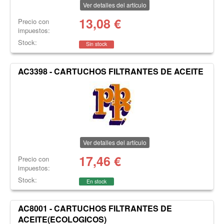
Ver detalles del artículo
13,08
€
Precio con
impuestos:
Stock:
Sin stock
AC3398 - CARTUCHOS FILTRANTES DE ACEITE
Ver detalles del artículo
17,46
€
Precio con
impuestos:
Stock:
En stock
AC8001 - CARTUCHOS FILTRANTES DE
ACEITE(ECOLOGICOS)