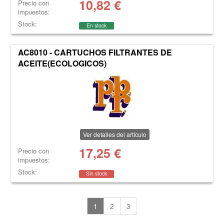
10,82
€
Precio con
impuestos:
Stock:
En stock
AC8010 - CARTUCHOS FILTRANTES DE
ACEITE(ECOLOGICOS)
Ver detalles del artículo
17,25
€
Precio con
impuestos:
Stock:
Sin stock
1
2
3