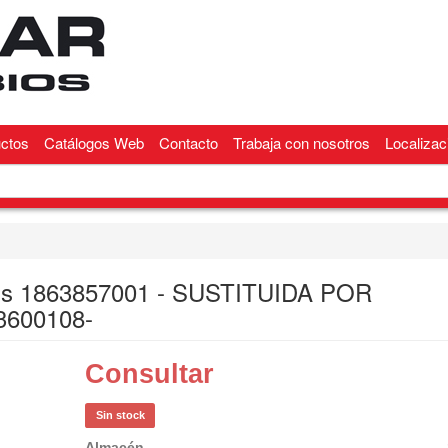
ctos
Catálogos Web
Contacto
Trabaja con nosotros
Localizac
s 1863857001 - SUSTITUIDA POR
3600108-
Consultar
Sin stock
Almacén