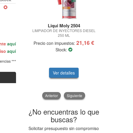
Liqui Moly 2504
Ma
LIMPIADOR DE INYECTORES DIESEL
FILTRO 
250 ML
21,16 €
Precio con impuestos:
Precio con
ente
aquí
Stock:
miso
aquí
tencias ***
Ver detalles
V
Anterior
Siguiente
¿No encuentras lo que
buscas?
Solicitar presupuesto sin compromiso