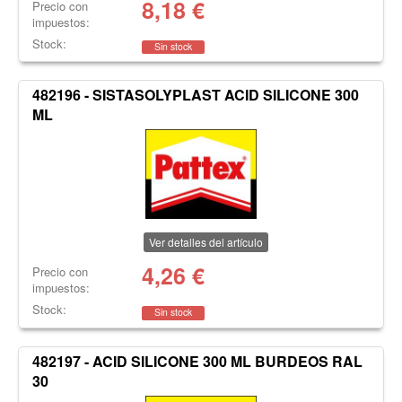
8,18
€
Precio con
impuestos:
Stock:
Sin stock
482196 - SISTASOLYPLAST ACID SILICONE 300
ML
Ver detalles del artículo
4,26
€
Precio con
impuestos:
Stock:
Sin stock
482197 - ACID SILICONE 300 ML BURDEOS RAL
30