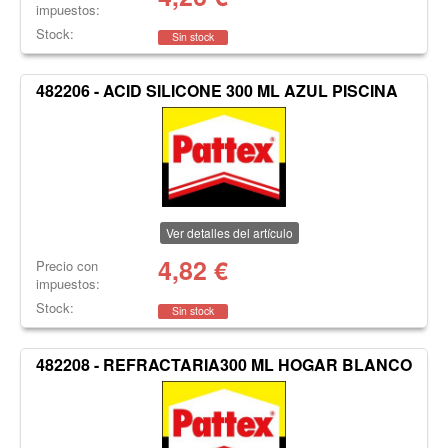
impuestos:
Stock:
Sin stock
482206 - ACID SILICONE 300 ML AZUL PISCINA
Ver detalles del artículo
4,82
€
Precio con
impuestos:
Stock:
Sin stock
482208 - REFRACTARIA300 ML HOGAR BLANCO