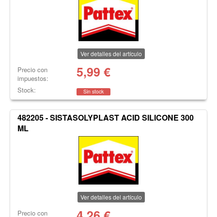
Ver detalles del artículo
5,99
€
Precio con
impuestos:
Stock:
Sin stock
482205 - SISTASOLYPLAST ACID SILICONE 300
ML
Ver detalles del artículo
4,26
€
Precio con