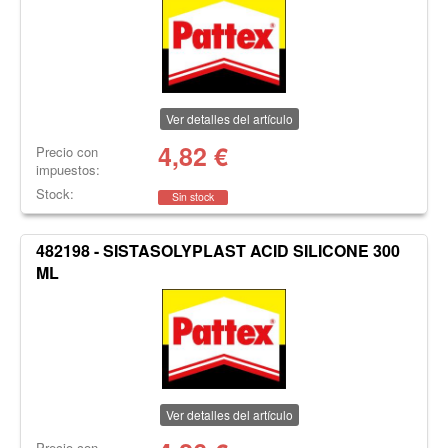
Ver detalles del artículo
4,82
€
Precio con
impuestos:
Stock:
Sin stock
482198 - SISTASOLYPLAST ACID SILICONE 300
ML
Ver detalles del artículo
Precio con