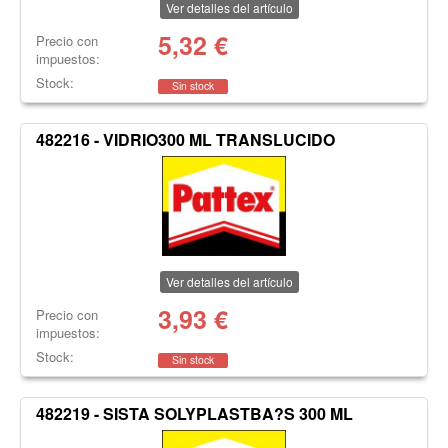
Ver detalles del artículo
5,32
€
Precio con
impuestos:
Stock:
Sin stock
482216 - VIDRIO300 ML TRANSLUCIDO
Ver detalles del artículo
3,93
€
Precio con
impuestos:
Stock:
Sin stock
482219 - SISTA SOLYPLASTBA?S 300 ML