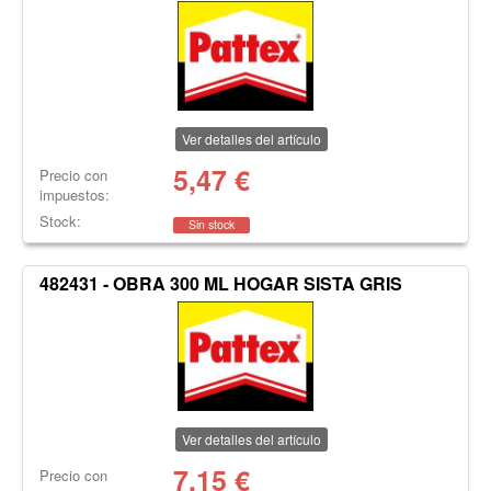
Ver detalles del artículo
5,47
€
Precio con
impuestos:
Stock:
Sin stock
482431 - OBRA 300 ML HOGAR SISTA GRIS
Ver detalles del artículo
7,15
€
Precio con