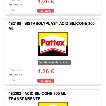
4,26
€
impuestos:
Stock:
Sin stock
482199 - SISTASOLYPLAST ACID SILICONE 300
ML
Ver detalles del artículo
4,26
€
Precio con
impuestos:
Stock:
Sin stock
482202 - ACID SILICONE 300 ML
TRANSPARENTE