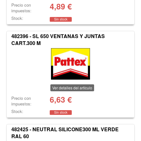
4,89
€
Precio con
impuestos:
Stock:
Sin stock
482396 - SL 650 VENTANAS Y JUNTAS
CART.300 M
Ver detalles del artículo
6,63
€
Precio con
impuestos:
Stock:
Sin stock
482425 - NEUTRAL SILICONE300 ML VERDE
RAL 60