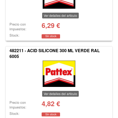
Ver detalles del artículo
6,29
€
Precio con
impuestos:
Stock:
Sin stock
482211 - ACID SILICONE 300 ML VERDE RAL
6005
Ver detalles del artículo
4,82
€
Precio con
impuestos:
Stock:
Sin stock