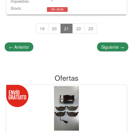
impuestos:
Stock:
Sin stock
19
20
21
22
23
←
Anterior
Siguiente
→
Ofertas