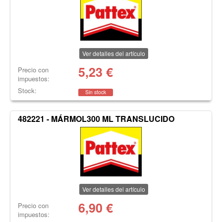
Ver detalles del artículo
5,23
€
Precio con
impuestos:
Stock:
Sin stock
482221 - MÁRMOL300 ML TRANSLUCIDO
Ver detalles del artículo
6,90
€
Precio con
impuestos: