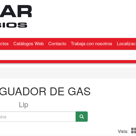
ctos
Catálogos Web
Contacto
Trabaja con nosotros
Localizac
GUADOR DE GAS
Lip
Vista: