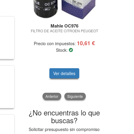
Mahle OC976
Sach
FILTRO DE ACEITE CITROEN PEUGEOT
KIT EMBRAG
10,61 €
Precio con impuestos:
Precio con 
Stock:
Ver detalles
V
Anterior
Siguiente
¿No encuentras lo que
buscas?
Solicitar presupuesto sin compromiso