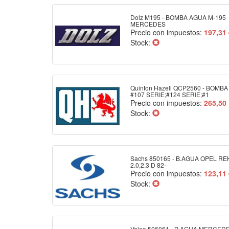
Dolz M195 - BOMBA AGUA M-195
MERCEDES
Precio con impuestos:
197,31
Stock:
Quinton Hazell QCP2560 - BOMB
#107 SERIE;#124 SERIE;#1
Precio con impuestos:
265,50
Stock:
Sachs 850165 - B.AGUA OPEL R
2.0,2.3 D 82-
Precio con impuestos:
123,11
Stock:
Valeo 506061 - B.AGUA MERCED