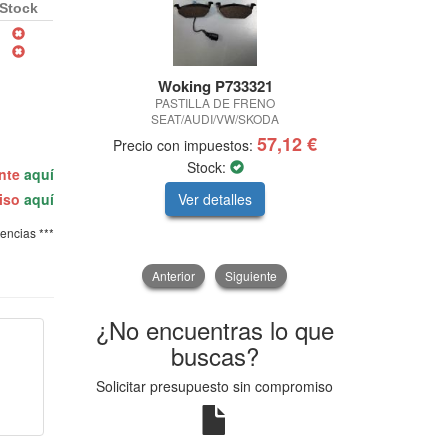
Stock
Woking P733321
Repsol
PASTILLA DE FRENO
Aceite re
SEAT/AUDI/VW/SKODA
57,12 €
Precio con impuestos:
Precio con
Stock:
ente
aquí
Ver detalles
V
miso
aquí
tencias ***
Anterior
Siguiente
¿No encuentras lo que
buscas?
Solicitar presupuesto sin compromiso