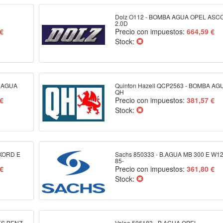
Dolz O112 - BOMBA AGUA OPEL ASC
2.0D
 €
Precio con impuestos:
664,59 €
Stock:
A AGUA
Quinton Hazell QCP2563 - BOMBA AG
QH
 €
Precio con impuestos:
381,57 €
Stock:
EKORD E
Sachs 850333 - B.AGUA MB 300 E W1
85-
 €
Precio con impuestos:
361,80 €
Stock:
ES BENZ
Valeo 506183 - B.AGUA OPEL