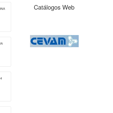
Catálogos Web
ONA
UA
24