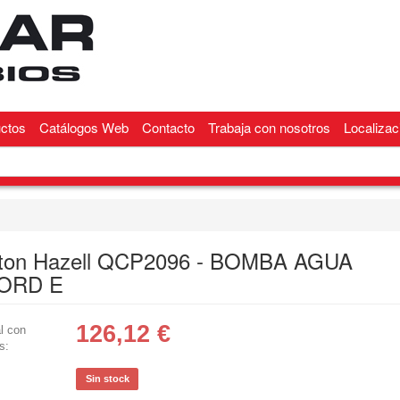
ctos
Catálogos Web
Contacto
Trabaja con nosotros
Localizac
ton Hazell QCP2096 - BOMBA AGUA
ORD E
126,12
€
l con
s:
Sin stock