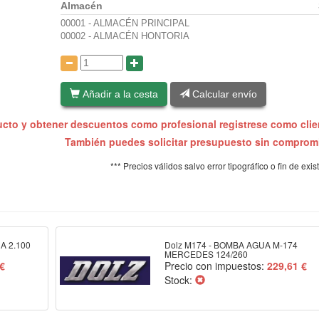
Almacén
00001 - ALMACÉN PRINCIPAL
00002 - ALMACÉN HONTORIA
:
Añadir a la cesta
Calcular envío
ucto y obtener descuentos como profesional registrese como cli
También puedes solicitar presupuesto sin compro
*** Precios válidos salvo error tipográfico o fin de exis
A 2.100
Dolz M174 - BOMBA AGUA M-174
MERCEDES 124/260
 €
Precio con impuestos:
229,61 €
Stock: