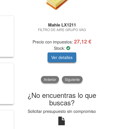
Mahle LX1211
Liq
FILTRO DE AIRE GRUPO VAG
CERA TEC A
27,12 €
Precio con impuestos:
Precio con
Stock:
Ver detalles
V
Anterior
Siguiente
¿No encuentras lo que
buscas?
Solicitar presupuesto sin compromiso