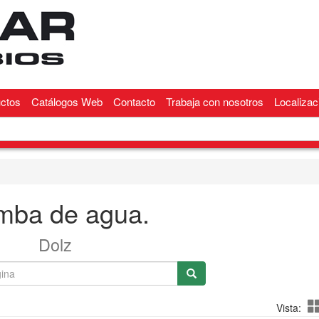
ctos
Catálogos Web
Contacto
Trabaja con nosotros
Localizac
mba de agua.
Dolz
Vista: