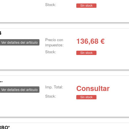
Stock:
Sin stock
4
136,68
€
Precio con
Ver detalles del artículo
impuestos:
Stock:
Sin stock
.
Consultar
Imp. Total:
Ver detalles del artículo
Stock:
Sin stock
RBO*