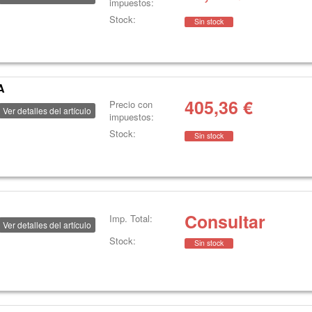
impuestos:
Stock:
Sin stock
A
405,36
€
Precio con
Ver detalles del artículo
impuestos:
Stock:
Sin stock
Consultar
Imp. Total:
Ver detalles del artículo
Stock:
Sin stock