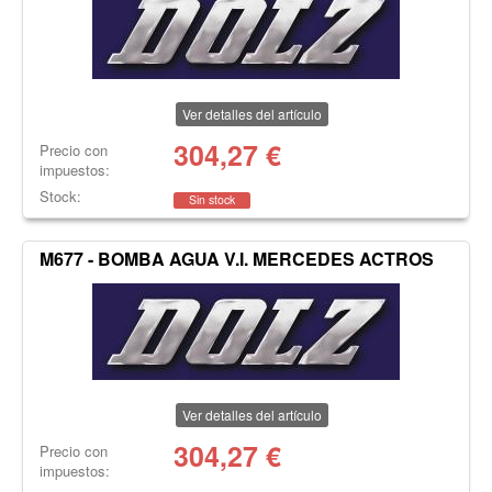
Ver detalles del artículo
304,27
€
Precio con
impuestos:
Stock:
Sin stock
M677 - BOMBA AGUA V.I. MERCEDES ACTROS
Ver detalles del artículo
304,27
€
Precio con
impuestos: