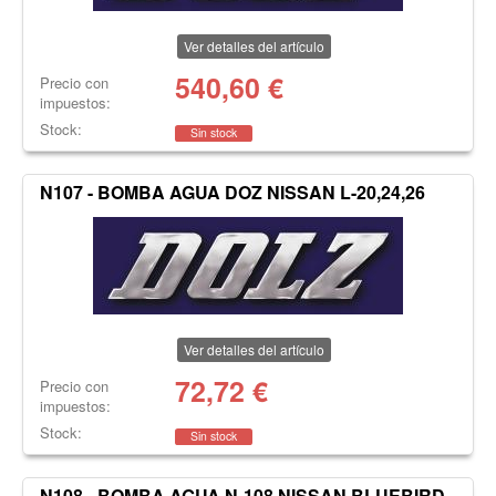
Ver detalles del artículo
540,60
€
Precio con
impuestos:
Stock:
Sin stock
N107 - BOMBA AGUA DOZ NISSAN L-20,24,26
Ver detalles del artículo
72,72
€
Precio con
impuestos:
Stock:
Sin stock
N108 - BOMBA AGUA N-108 NISSAN BLUEBIRD