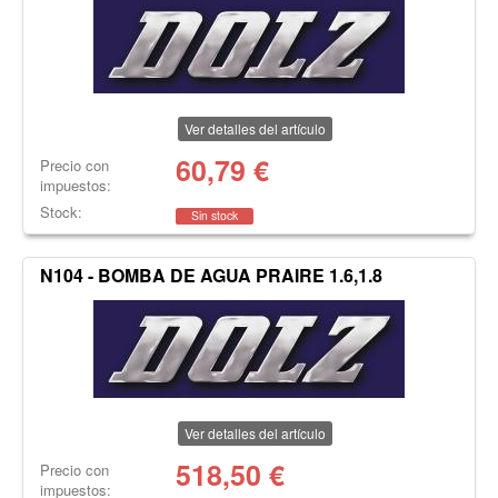
Ver detalles del artículo
60,79
€
Precio con
impuestos:
Stock:
Sin stock
N104 - BOMBA DE AGUA PRAIRE 1.6,1.8
Ver detalles del artículo
518,50
€
Precio con
impuestos: