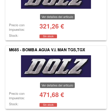
Ver detalles del artículo
321,26
€
Precio con
impuestos:
Stock:
Sin stock
M685 - BOMBA AGUA V.I. MAN TGS,TGX
Ver detalles del artículo
471,68
€
Precio con
impuestos:
Stock:
Sin stock