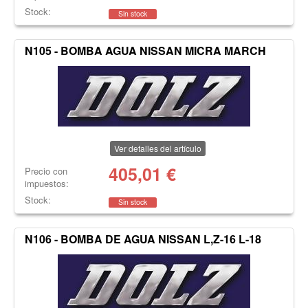
Stock:
Sin stock
N105 - BOMBA AGUA NISSAN MICRA MARCH
Ver detalles del artículo
405,01
€
Precio con
impuestos:
Stock:
Sin stock
N106 - BOMBA DE AGUA NISSAN L,Z-16 L-18