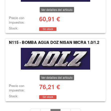
Ver detalles del artículo
60,91
€
Precio con
impuestos:
Stock:
Sin stock
N115 - BOMBA AGUA DOZ NISAN MICRA 1.0/1.2
Ver detalles del artículo
76,21
€
Precio con
impuestos:
Stock:
Sin stock