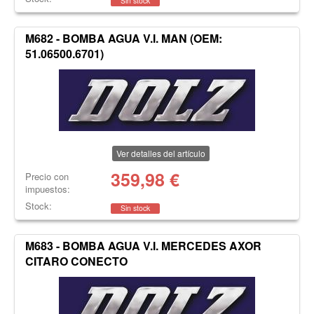
Sin stock
M682 - BOMBA AGUA V.I. MAN (OEM:
51.06500.6701)
Ver detalles del artículo
359,98
€
Precio con
impuestos:
Stock:
Sin stock
M683 - BOMBA AGUA V.I. MERCEDES AXOR
CITARO CONECTO