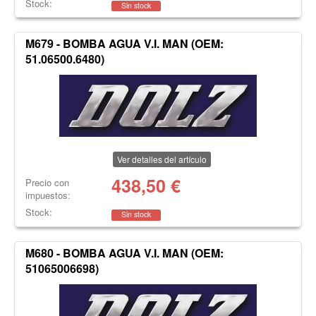
Stock:
Sin stock
M679 - BOMBA AGUA V.I. MAN (OEM:
51.06500.6480)
Ver detalles del artículo
438,50
€
Precio con
impuestos:
Stock:
Sin stock
M680 - BOMBA AGUA V.I. MAN (OEM:
51065006698)