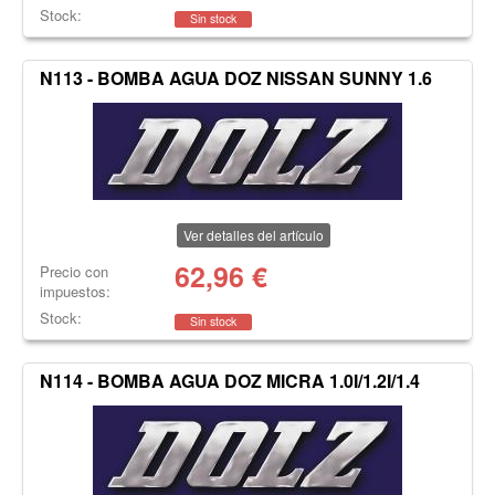
Stock:
Sin stock
N113 - BOMBA AGUA DOZ NISSAN SUNNY 1.6
Ver detalles del artículo
62,96
€
Precio con
impuestos:
Stock:
Sin stock
N114 - BOMBA AGUA DOZ MICRA 1.0I/1.2I/1.4