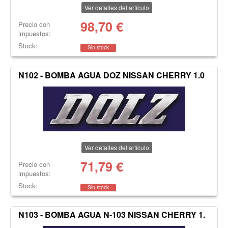
Ver detalles del artículo
98,70
€
Precio con
impuestos:
Stock:
Sin stock
N102 - BOMBA AGUA DOZ NISSAN CHERRY 1.0
Ver detalles del artículo
71,79
€
Precio con
impuestos:
Stock:
Sin stock
N103 - BOMBA AGUA N-103 NISSAN CHERRY 1.