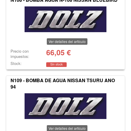
Ver detalles del artículo
66,05
€
Precio con
impuestos:
Stock:
Sin stock
N109 - BOMBA DE AGUA NISSAN TSURU ANO
94
Ver detalles del artículo