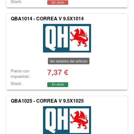
Stock:
Sin stock
QBA1014 - CORREA V 9.5X1014
Ver detalles del artículo
7,37
€
Precio con
impuestos:
Stock:
En stock
QBA1025 - CORREA V 9.5X1025