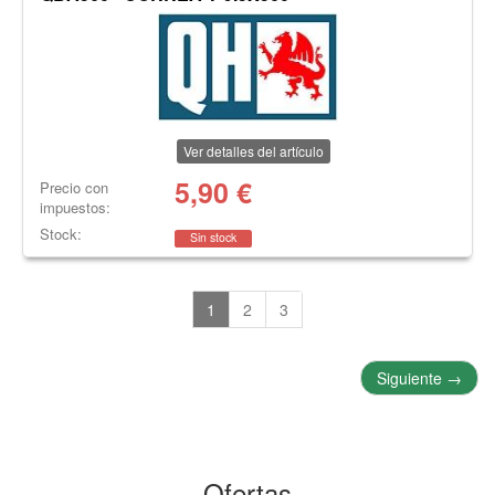
Ver detalles del artículo
5,90
€
Precio con
impuestos:
Stock:
Sin stock
1
2
3
Siguiente
→
Ofertas