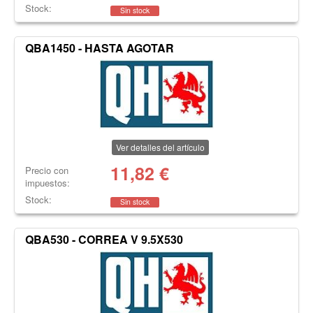
Stock:
Sin stock
QBA1450 - HASTA AGOTAR
Ver detalles del artículo
11,82
€
Precio con
impuestos:
Stock:
Sin stock
QBA530 - CORREA V 9.5X530