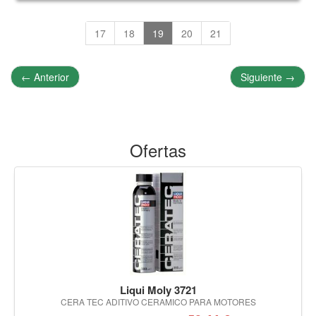
17
18
19
20
21
←
Anterior
Siguiente
→
Ofertas
Liqui Moly 3721
CERA TEC ADITIVO CERAMICO PARA MOTORES