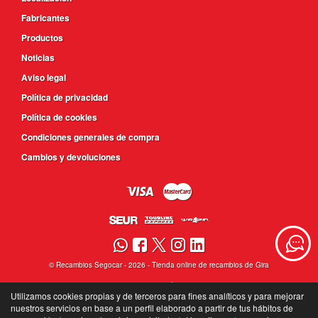
Fabricantes
Productos
Noticias
Aviso legal
Política de privacidad
Política de cookies
Condiciones generales de compra
Cambios y devoluciones
©
Recambios Segocar
- 2026 -
Tienda online de recambios de Gira
Utilizamos cookies propias y de terceros para fines analíticos y para mejorar
nuestros servicios en base a un perfil elaborado a partir de tus hábitos de