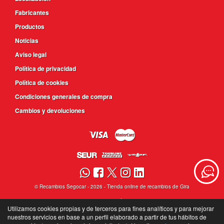
Fabricantes
Productos
Noticias
Aviso legal
Política de privacidad
Política de cookies
Condiciones generales de compra
Cambios y devoluciones
©
Recambios Segocar
- 2026 -
Tienda online de recambios de Gira
Utilizamos cookies propias y de terceros para fines analíticos y para mejorar
nuestros servicios en base a un perfil elaborado a partir de tus hábitos de