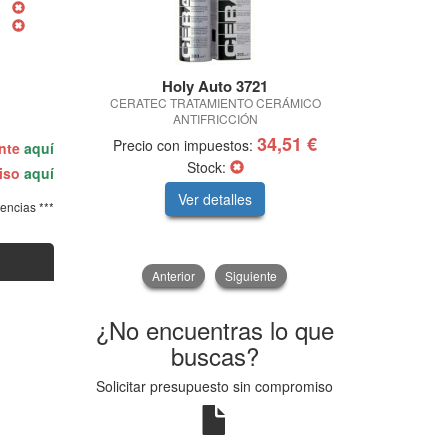
Holy Auto 3721
Liq
CERATEC TRATAMIENTO CERÁMICO
CERA TEC A
ANTIFRICCIÓN
34,51 €
Precio con impuestos:
Precio con
ente
aquí
Stock:
miso
aquí
Ver detalles
V
tencias ***
Anterior
Siguiente
¿No encuentras lo que
buscas?
Solicitar presupuesto sin compromiso