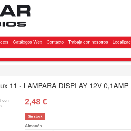
ctos
Catálogos Web
Contacto
Trabaja con nosotros
Localizac
ux 11 - LAMPARA DISPLAY 12V 0,1AMP
2,48
€
l con
s:
Sin stock
Almacén