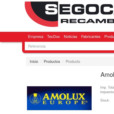
Empresa
TecDoc
Noticias
Fabricantes
Produ
Inicio
Productos
Producto
Amol
Imp. Tota
impuesto
Stock: