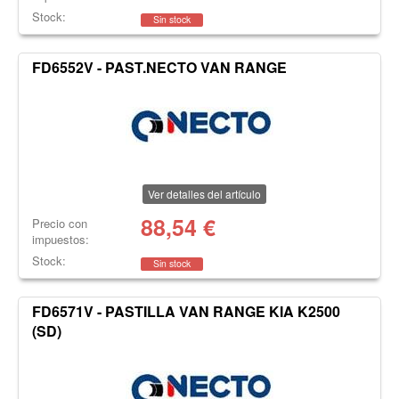
Stock:
Sin stock
FD6552V - PAST.NECTO VAN RANGE
Ver detalles del artículo
88,54
€
Precio con
impuestos:
Stock:
Sin stock
FD6571V - PASTILLA VAN RANGE KIA K2500
(SD)