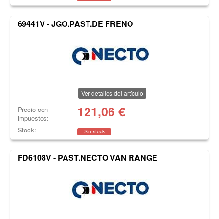
69441V - JGO.PAST.DE FRENO
Ver detalles del artículo
121,06
€
Precio con
impuestos:
Stock:
Sin stock
FD6108V - PAST.NECTO VAN RANGE