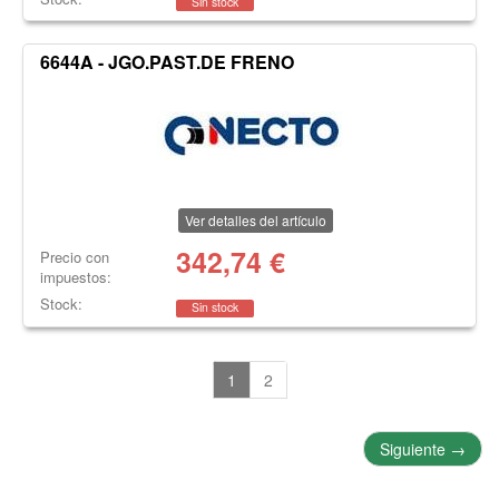
Sin stock
6644A - JGO.PAST.DE FRENO
Ver detalles del artículo
342,74
€
Precio con
impuestos:
Stock:
Sin stock
1
2
Siguiente
→