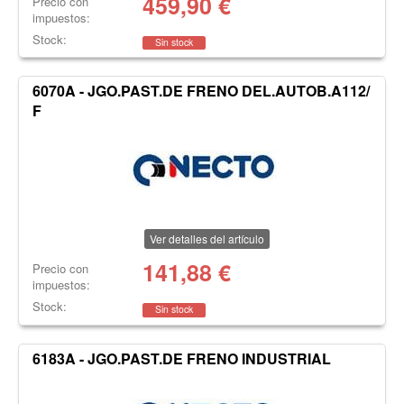
459,90
€
Precio con
impuestos:
Stock:
Sin stock
6070A - JGO.PAST.DE FRENO DEL.AUTOB.A112/
F
Ver detalles del artículo
141,88
€
Precio con
impuestos:
Stock:
Sin stock
6183A - JGO.PAST.DE FRENO INDUSTRIAL