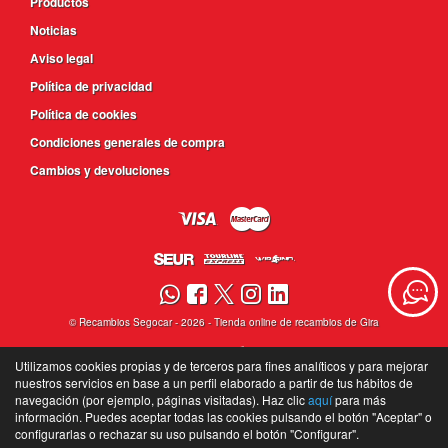
Productos
Noticias
Aviso legal
Política de privacidad
Política de cookies
Condiciones generales de compra
Cambios y devoluciones
©
Recambios Segocar
- 2026 -
Tienda online de recambios de Gira
Utilizamos cookies propias y de terceros para fines analíticos y para mejorar
nuestros servicios en base a un perfil elaborado a partir de tus hábitos de
navegación (por ejemplo, páginas visitadas). Haz clic
aquí
para más
información. Puedes aceptar todas las cookies pulsando el botón "Aceptar" o
configurarlas o rechazar su uso pulsando el botón "Configurar".