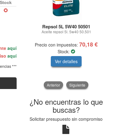
Stock
Repsol 5L 5W40 50501
Liq
Aceite repsol 5l. 5w40 50.501
LIMPIADOR 
70,18 €
Precio con impuestos:
Precio con
ente
aquí
Stock:
miso
aquí
Ver detalles
V
tencias ***
Anterior
Siguiente
¿No encuentras lo que
buscas?
Solicitar presupuesto sin compromiso