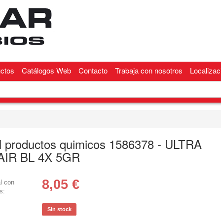
ctos
Catálogos Web
Contacto
Trabaja con nosotros
Localizac
l productos quimicos 1586378 - ULTRA
AIR BL 4X 5GR
8,05
€
l con
s:
Sin stock