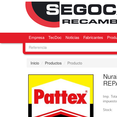
Empresa
TecDoc
Noticias
Fabricantes
Produ
Inicio
Productos
Producto
Nura
REP
Imp. Tota
impuesto
Stock: