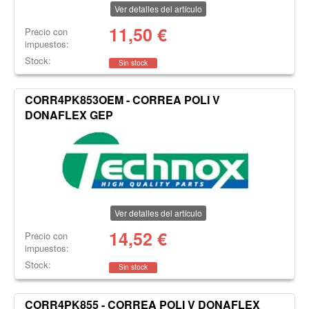
Ver detalles del artículo
11,50
€
Precio con
impuestos:
Stock:
Sin stock
CORR4PK853OEM - CORREA POLI V
DONAFLEX GEP
Ver detalles del artículo
14,52
€
Precio con
impuestos:
Stock:
Sin stock
CORR4PK855 - CORREA POLI V DONAFLEX