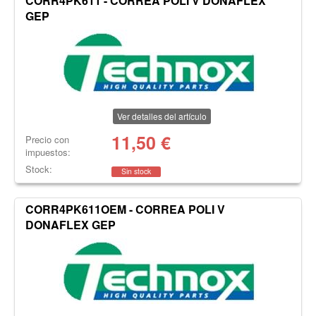
CORR4PK611 - CORREA POLI V DONAFLEX
GEP
Ver detalles del artículo
11,50
€
Precio con
impuestos:
Stock:
Sin stock
CORR4PK611OEM - CORREA POLI V
DONAFLEX GEP