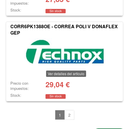
impuestos:
Stock:
Sin stock
CORR6PK1388OE - CORREA POLI V DONAFLEX
GEP
Ver detalles del artículo
29,04
€
Precio con
impuestos:
Stock:
Sin stock
1
2