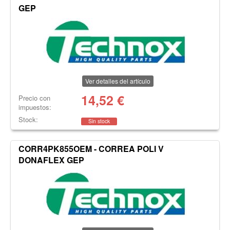
GEP
Ver detalles del artículo
14,52
€
Precio con
impuestos:
Stock:
Sin stock
CORR4PK855OEM - CORREA POLI V
DONAFLEX GEP