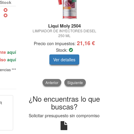
Stock
Liqui Moly 2504
SUPE
PROMOCI
LIMPIADOR DE INYECTORES DIESEL
250 ML
LLANTA
21,16 €
Precio con impuestos:
Precio con
Stock:
ente
aquí
Ver detalles
V
miso
aquí
tencias ***
Anterior
Siguiente
¿No encuentras lo que
DR
buscas?
Solicitar presupuesto sin compromiso