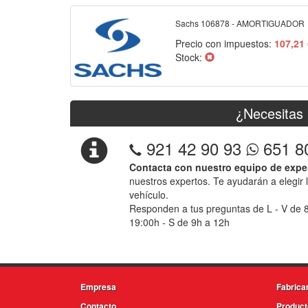
Sachs 106878 - AMORTIGUADOR
Precio con impuestos:
107,21
Stock:
¿Necesitas 
921 42 90 93
651 8
Contacta con nuestro equipo de expe
nuestros expertos. Te ayudarán a elegir 
vehículo.
Responden a tus preguntas de L - V de 
19:00h - S de 9h a 12h
Empresa
Fabrica
Contacto
Product