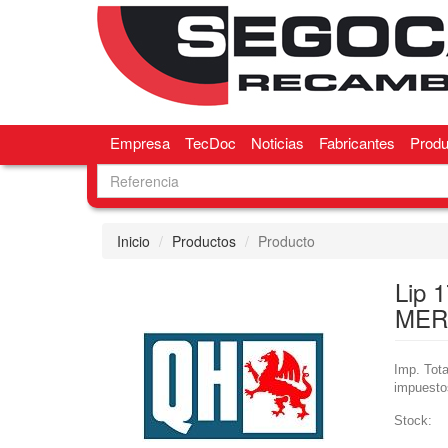
Empresa
TecDoc
Noticias
Fabricantes
Produ
Inicio
Productos
Producto
Lip
MER
Imp. Tota
impuesto
Stock: