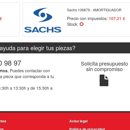
Sachs 106879 - AMORTIGUADOR
 €
Precio con impuestos:
107,21 €
Stock:
ayuda para elegir tus piezas?
0 98 97
Solicita presupuesto
sin compromiso
rtos.
Puedes contactar con
la pieza que corresponda a tu
8:30h a 13:30h y de 15:30h a
ntes
Aviso legal
os
Política de privacidad