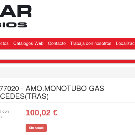
ctos
Catálogos Web
Contacto
Trabaja con nosotros
Localizac
 177020 - AMO.MONOTUBO GAS
CEDES(TRAS)
100,02
€
l con
s:
Sin stock