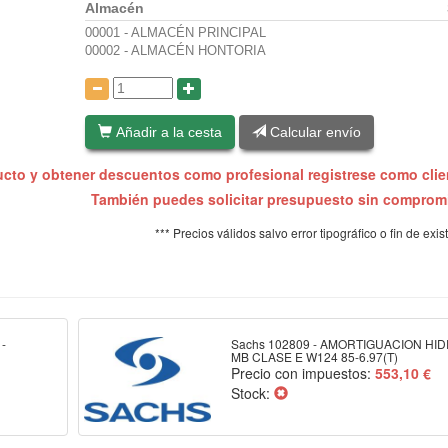
Almacén
00001 - ALMACÉN PRINCIPAL
00002 - ALMACÉN HONTORIA
:
Añadir a la cesta
Calcular envío
ucto y obtener descuentos como profesional registrese como cli
También puedes solicitar presupuesto sin compro
*** Precios válidos salvo error tipográfico o fin de exis
-
Sachs 102809 - AMORTIGUACION HI
MB CLASE E W124 85-6.97(T)
Precio con impuestos:
553,10 €
Stock: