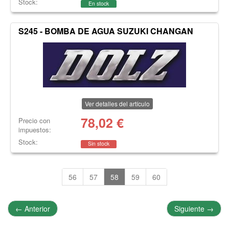
Stock:
En stock
S245 - BOMBA DE AGUA SUZUKI CHANGAN
Ver detalles del artículo
78,02
€
Precio con
impuestos:
Stock:
Sin stock
56
57
58
59
60
←
Anterior
Siguiente
→