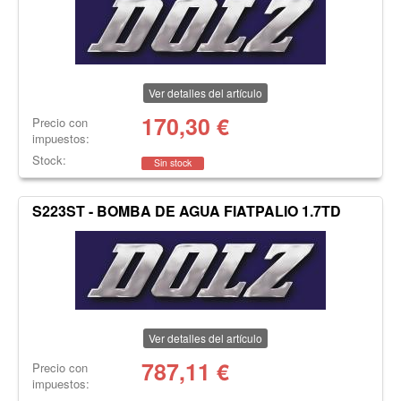
Ver detalles del artículo
170,30
€
Precio con
impuestos:
Stock:
Sin stock
S223ST - BOMBA DE AGUA FIATPALIO 1.7TD
Ver detalles del artículo
787,11
€
Precio con
impuestos: