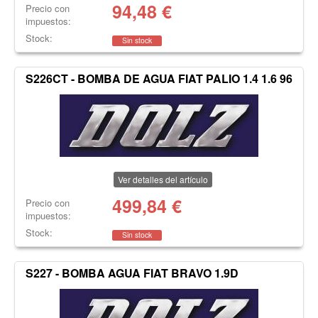
94,48
€
Precio con
impuestos:
Stock:
Sin stock
S226CT - BOMBA DE AGUA FIAT PALIO 1.4 1.6 96
Ver detalles del artículo
499,84
€
Precio con
impuestos:
Stock:
Sin stock
S227 - BOMBA AGUA FIAT BRAVO 1.9D