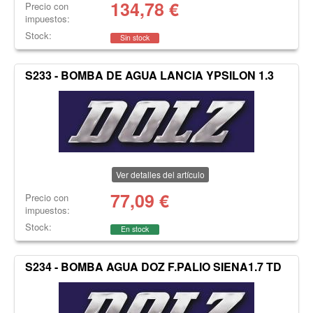
134,78
€
Precio con
impuestos:
Stock:
Sin stock
S233 - BOMBA DE AGUA LANCIA YPSILON 1.3
Ver detalles del artículo
77,09
€
Precio con
impuestos:
Stock:
En stock
S234 - BOMBA AGUA DOZ F.PALIO SIENA1.7 TD