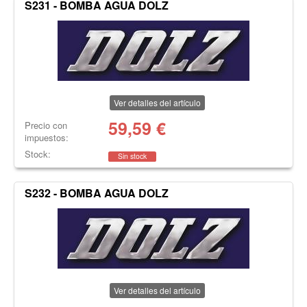
S231 - BOMBA AGUA DOLZ
Ver detalles del artículo
59,59
€
Precio con
impuestos:
Stock:
Sin stock
S232 - BOMBA AGUA DOLZ
Ver detalles del artículo