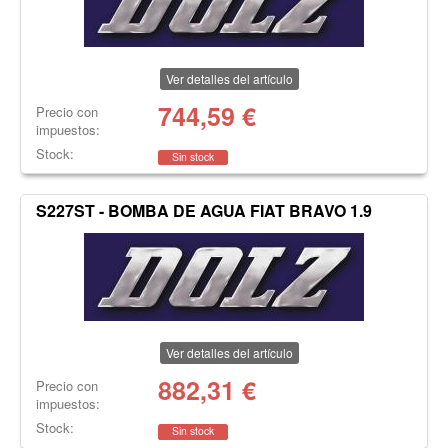
Ver detalles del artículo
744,59
€
Precio con
impuestos:
Stock:
Sin stock
S227ST - BOMBA DE AGUA FIAT BRAVO 1.9
Ver detalles del artículo
882,31
€
Precio con
impuestos:
Stock:
Sin stock