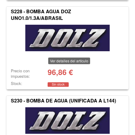
S228 - BOMBA AGUA DOZ
UNO1.0/1.3A/ABRASIL
Ver detalles del artículo
96,86
€
Precio con
impuestos:
Stock:
Sin stock
S230 - BOMBA DE AGUA (UNIFICADA A L144)