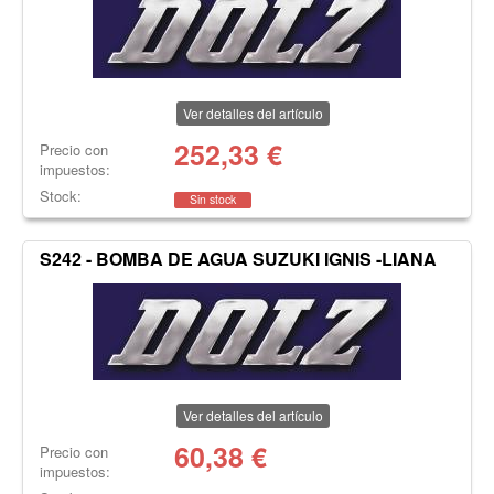
Ver detalles del artículo
252,33
€
Precio con
impuestos:
Stock:
Sin stock
S242 - BOMBA DE AGUA SUZUKI IGNIS -LIANA
Ver detalles del artículo
60,38
€
Precio con
impuestos: