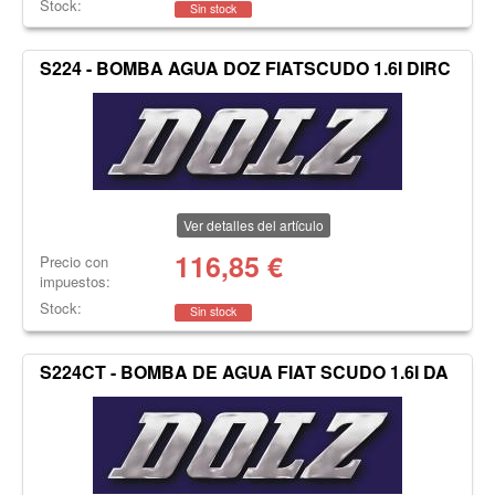
Stock:
Sin stock
S224 - BOMBA AGUA DOZ FIATSCUDO 1.6I DIRC
Ver detalles del artículo
116,85
€
Precio con
impuestos:
Stock:
Sin stock
S224CT - BOMBA DE AGUA FIAT SCUDO 1.6I DA