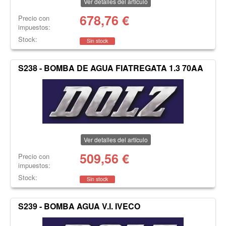
Ver detalles del artículo
678,76
€
Precio con
impuestos:
Stock:
Sin stock
S238 - BOMBA DE AGUA FIATREGATA 1.3 70AA
Ver detalles del artículo
509,56
€
Precio con
impuestos:
Stock:
Sin stock
S239 - BOMBA AGUA V.I. IVECO