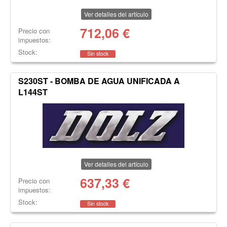
Ver detalles del artículo
712,06
€
Precio con
impuestos:
Stock:
Sin stock
S230ST - BOMBA DE AGUA UNIFICADA A
L144ST
Ver detalles del artículo
637,33
€
Precio con
impuestos:
Stock:
Sin stock