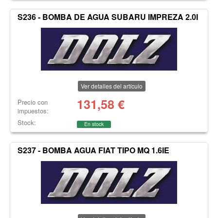
S236 - BOMBA DE AGUA SUBARU IMPREZA 2.0I
Ver detalles del artículo
131,58
€
Precio con
impuestos:
Stock:
En stock
S237 - BOMBA AGUA FIAT TIPO MQ 1.6IE